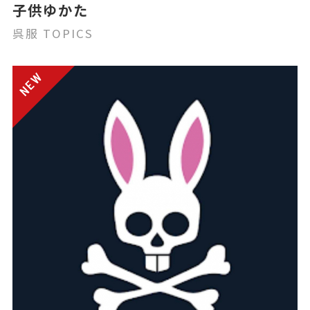
子供ゆかた
呉服 TOPICS