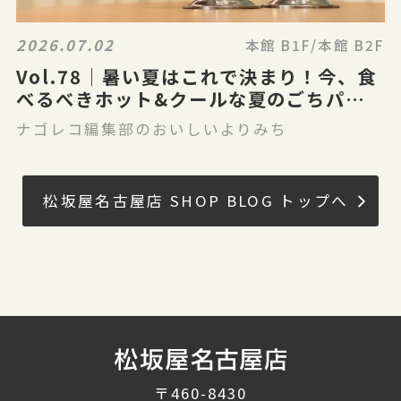
2026.07.02
本館 B1F/本館 B2F
Vol.78｜暑い夏はこれで決まり！今、食
べるべきホット&クールな夏のごちパラ
グルメ
ナゴレコ編集部のおいしいよりみち
松坂屋名古屋店 SHOP BLOG トップへ
〒460-8430