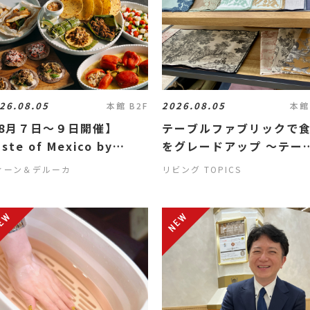
26.08.05
2026.08.05
本館 B2F
本館
8月７日～９日開催】
テーブルファブリックで
ste of Mexico by
をグレードアップ ～テー
esús Durón
ルデコール～
ィーン＆デルーカ
リビング TOPICS