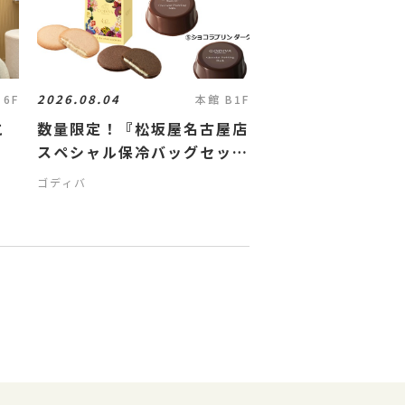
2026.08.04
 6F
本館 B1F
こ
数量限定！『松坂屋名古屋店
スペシャル保冷バッグセッ
ト』 👜
ゴディバ