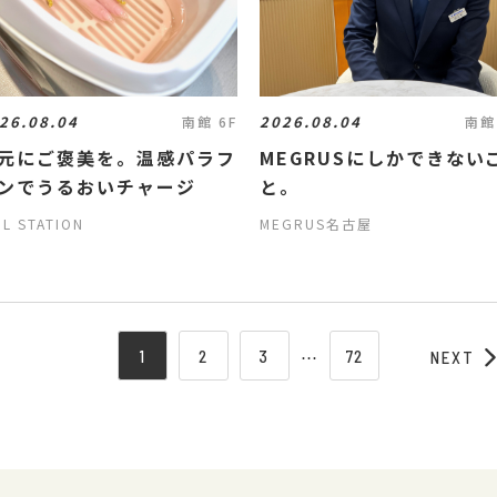
26.08.04
2026.08.04
南館 6F
南館
元にご褒美を。温感パラフ
MEGRUSにしかできない
ンでうるおいチャージ
と。
IL STATION
MEGRUS名古屋
1
2
3
⋯
72
NEXT