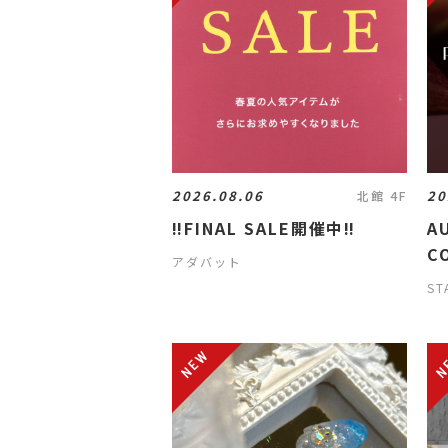
2026.08.06
20
北館 4F
‼️FINAL SALE開催中‼️
A
C
アダバット
ST