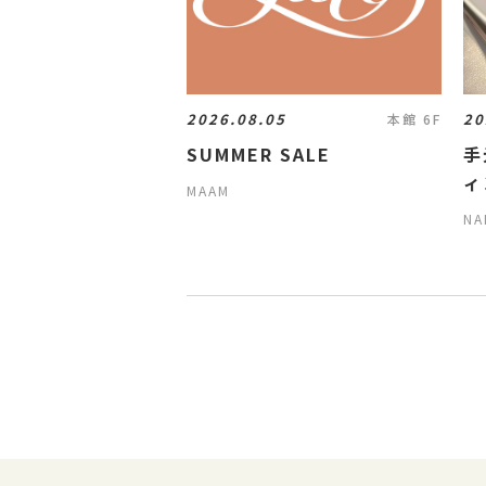
2026.08.05
20
本館 6F
SUMMER SALE
手
ィ
MAAM
NA