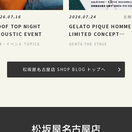
26.07.16
2026.07.24
北館
OOF TOP NIGHT
GELATO PIQUE HOMME
COUSTIC EVENT
LIMITED CONCEPT
STORE
事・イベント TOPICS
GENTA THE STAGE
松坂屋名古屋店 SHOP BLOG トップへ