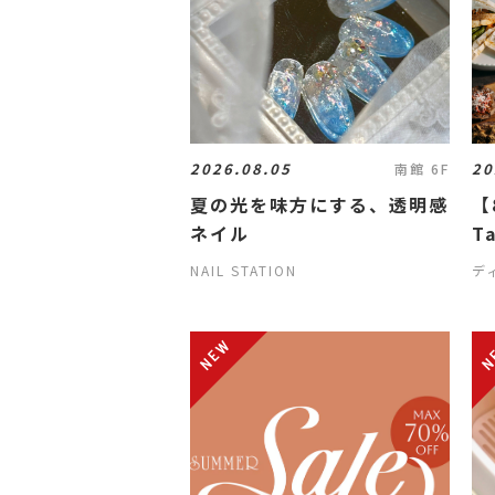
2026.08.05
20
南館 6F
夏の光を味方にする、透明感
【
ネイル
Ta
J
NAIL STATION
デ