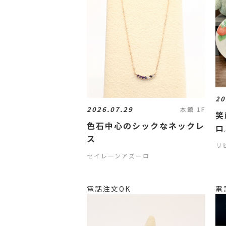
20
2026.07.29
本館 1F
笑
色石中心のシックなネックレ
ロ
ス
リビ
セイレーンアズーロ
電話注文OK
電