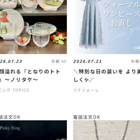
26.07.23
2026.07.21
本館 6F
本館
顔溢れる『となりのトト
＼特別な日の装いを より
』〜ノリタケ〜
しく✨／
ング TOPICS
リナシェーレ
話注文OK
電話注文OK