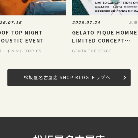
26.07.16
2026.07.24
北館
OOF TOP NIGHT
GELATO PIQUE HOMME
COUSTIC EVENT
LIMITED CONCEPT
STORE
事・イベント TOPICS
GENTA THE STAGE
松坂屋名古屋店 SHOP BLOG トップへ