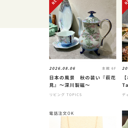
2026.08.06
20
本館 6F
日本の風景 秋の装い『萩花
【
見』〜深川製磁〜
Ta
J
リビング TOPICS
デ
電話注文OK