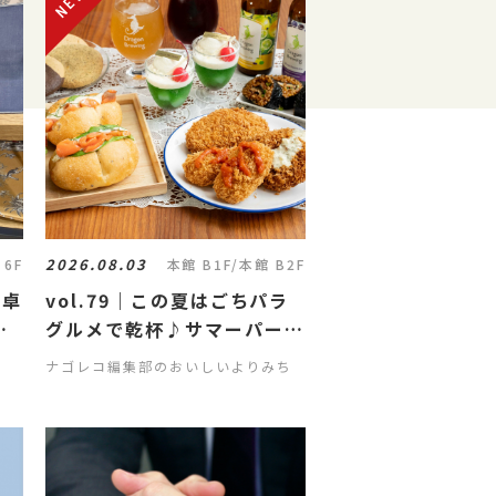
2026.08.03
 6F
本館 B1F/本館 B2F
食卓
vol.79｜この夏はごちパラ
ブ
グルメで乾杯♪サマーパーテ
ィーにぴったりな持ち寄りグ
ナゴレコ編集部のおいしいよりみち
ルメ特集