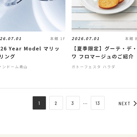
26.07.01
2026.07.01
本館 1F
本館 
026 Year Model マリッ
【夏季限定】グーテ・デ
リング
ワ フロマージュのご紹介
ァンドーム青山
ガトーフェスタ ハラダ
1
2
3
⋯
13
NEXT