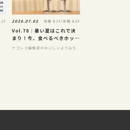
2026.07.02
 1F
本館 B1F/本館 B2F
Vol.78｜暑い夏はこれで決
まり！今、食べるべきホット
&クールな夏のごちパラグル
ナゴレコ編集部のおいしいよりみち
メ