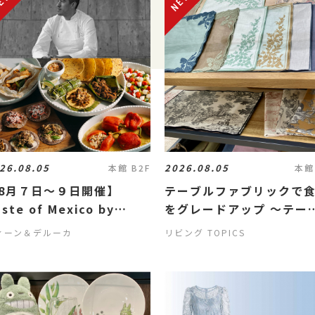
26.08.05
2026.08.05
本館 B2F
本館
8月７日～９日開催】
テーブルファブリックで
ste of Mexico by
をグレードアップ ～テー
esús Durón
ルデコール～
ィーン＆デルーカ
リビング TOPICS