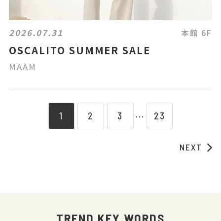
2026.07.31
本館 6F
OSCALITO SUMMER SALE
MAAM
1
2
3
23
⋯
NEXT
TREND KEY WORDS