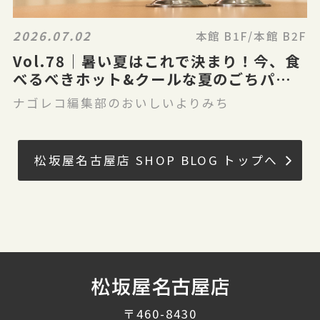
2026.07.02
本館 B1F/本館 B2F
Vol.78｜暑い夏はこれで決まり！今、食
べるべきホット&クールな夏のごちパラ
グルメ
ナゴレコ編集部のおいしいよりみち
松坂屋名古屋店 SHOP BLOG トップへ
〒460-8430