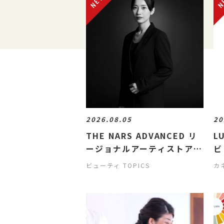
2026.08.05
20
THE NARS ADVANCED リ
L
ージョナルアーティストアド
ビ
バイスコース
ビューティ TOPICS
カ