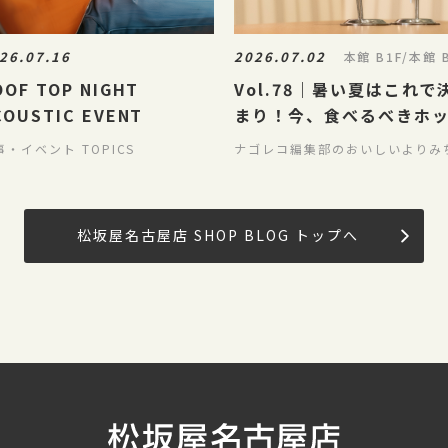
26.07.16
2026.07.02
本館 B1F/本館 
OOF TOP NIGHT
Vol.78｜暑い夏はこれで
COUSTIC EVENT
まり！今、食べるべきホ
&クールな夏のごちパラグ
事・イベント TOPICS
ナゴレコ編集部のおいしいよりみ
メ
松坂屋名古屋店 SHOP BLOG トップへ