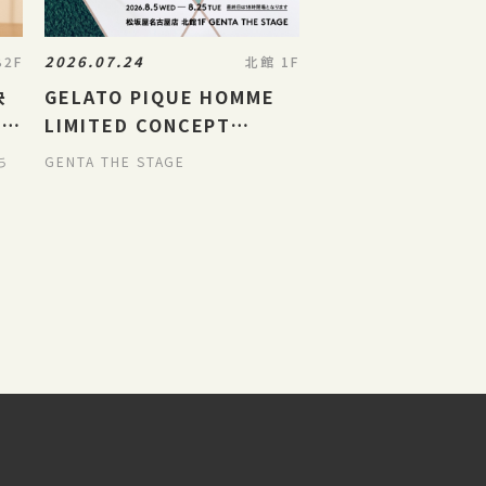
2026.07.24
B2F
北館 1F
決
GELATO PIQUE HOMME
ット
LIMITED CONCEPT
ル
STORE
ち
GENTA THE STAGE