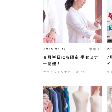
2026.07.11
20
本館 4F
８月🌟日にち限定 🌟セミナ
7
ー開催！
イ
ファッションナビ TOPICS
フ