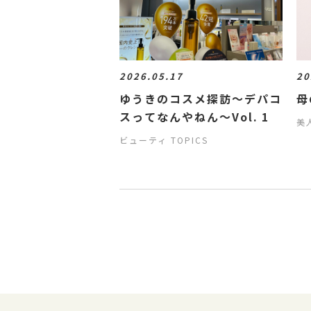
2026.05.17
20
ゆうきのコスメ探訪～デパコ
母
スってなんやねん～Vol. 1
美
ビューティ TOPICS