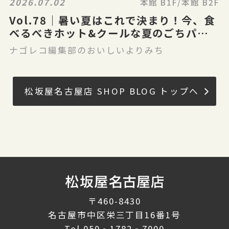
2026.07.02
本館 B1F/本館 B2F
Vol.78｜暑い夏はこれで決まり！今、食
べるべきホット&クールな夏のごちパラ
グルメ
ナゴレコ編集部のおいしいよりみち
松坂屋名古屋店 SHOP BLOG トップへ
〒460-8430
名古屋市中区栄三丁目16番1号
Tel.
050‐1782‐7000