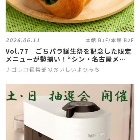
2026.06.11
本館 B1F/本館 B2F
Vol.77｜ごちパラ誕生祭を記念した限定
メニューが勢揃い！“シン・名古屋メ
シ"特集」
ナゴレコ編集部のおいしいよりみち