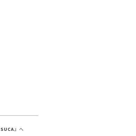
ASUCA
』へ