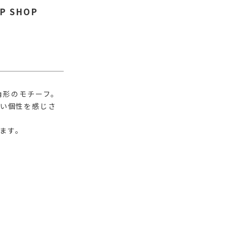
 SHOP
角形のモチーフ。
い個性を感じさ
けます。