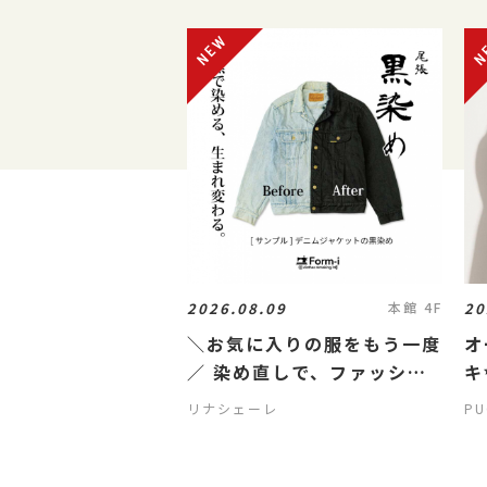
2026.08.09
20
本館 4F
＼お気に入りの服をもう一度
オ
／ 染め直しで、ファッショ
キ
ンにサステナブルを🌎
リナシェーレ
PU