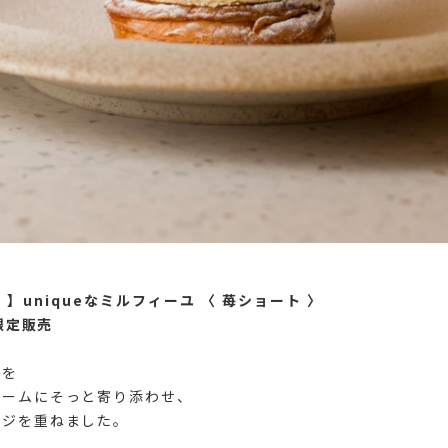
ts 】uniqueなミルフィーユ 〈 苺ショート 〉
間限定販売
苺を
リームにそっと寄り添わせ、
ンジを重ねました。