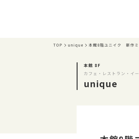
TOP
unique
本館8階ユニイク 新作
本館 8F
カフェ・レストラン・イー
unique