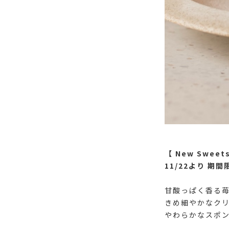
【 New Swee
11/22より 期
⁡
甘酸っぱく香る
きめ細やかなク
やわらかなスポ