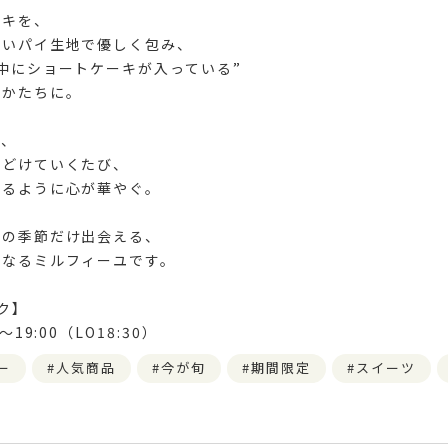
ーキを、
しいパイ生地で優しく包み、
中にショートケーキが入っている”
なかたちに。
と、
ほどけていくたび、
せるように心が華やぐ。
この季節だけ出会える、
重なるミルフィーユです。
ク】
19:00（LO18:30）
ー
人気商品
今が旬
期間限定
スイーツ