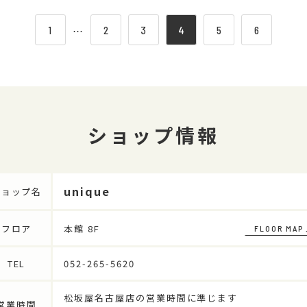
1
⋯
2
3
4
5
6
ショップ情報
unique
ショップ名
フロア
本館 8F
FLOOR MAP
TEL
052-265-5620
松坂屋名古屋店の営業時間に準じます
営業時間