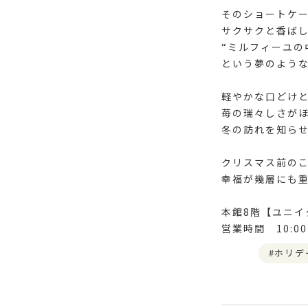
そのショートケ
サクサクと香ば
“ミルフィーユの
という夢のよう
軽やかな口どけ
苺の瑞々しさが
冬の訪れを知ら
クリスマス前の
幸福が幾層にも
本館8階【ユニイ
営業時間 10:00～
ホリデ