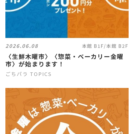
2026.06.08
本館 B1F/本館 B2F
〈生鮮木曜市〉〈惣菜・ベーカリー金曜
市〉が始まります！
ごちパラ TOPICS