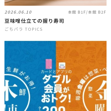
2026.06.10
本館 B1F/本館 B2F
豆味噌仕立ての握り寿司
ごちパラ TOPICS