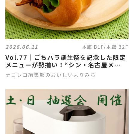
2026.06.11
本館 B1F/本館 B2F
Vol.77｜ごちパラ誕生祭を記念した限定
メニューが勢揃い！“シン・名古屋メ
シ"特集」
ナゴレコ編集部のおいしいよりみち