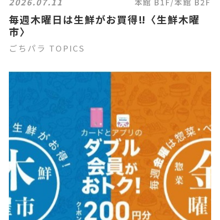
2026.07.11
本館 B1F/本館 B2F
毎週木曜日は生鮮がお買得‼〈生鮮木曜
市〉
ごちパラ TOPICS