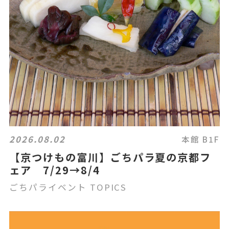
2026.08.02
本館 B1F
【京つけもの富川】ごちパラ夏の京都フ
ェア 7/29→8/4
ごちパライベント TOPICS