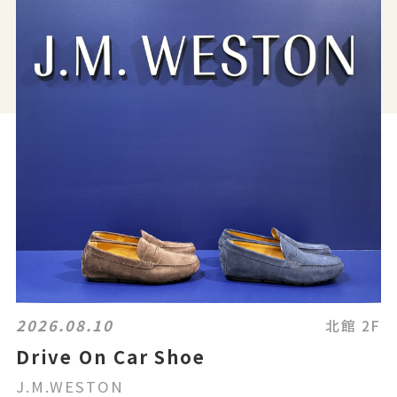
2026.08.10
北館 2F
Drive On Car Shoe
J.M.WESTON