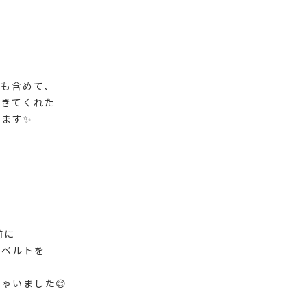
間も含めて、
てきてくれた
います✨
前に
たベルトを
た
ゃいました😊