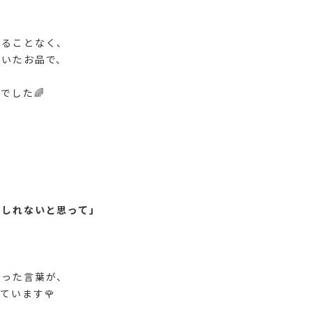
れることなく、
ていたお品で、
でした🌈
もしれないと思って」
さった言葉が、
ています🌹