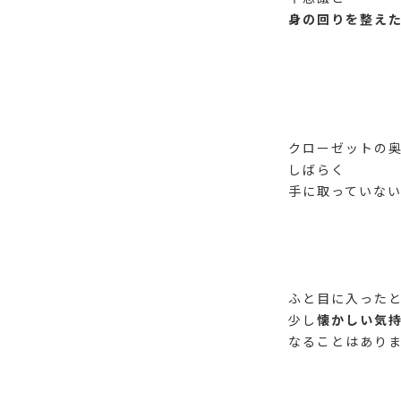
身の回りを整え
クローゼットの
しばらく
手に取っていな
ふと目に入った
少し
懐かしい気
なることはあり