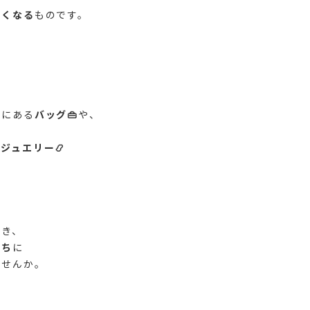
たくなる
ものです。
奥にある
バッグ👜
や、
い
ジュエリー📿
とき、
持ち
に
ませんか。