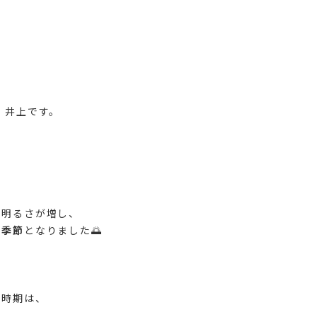
 井上です。
つ明るさが増し、
る季節
となりました🌅
の時期は、