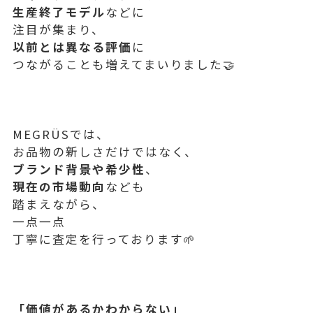
生産終了モデル
などに
注目が集まり、
以前とは異なる評価
に
つながることも増えてまいりました🤝
MEGRÜSでは、
お品物の新しさだけではなく、
ブランド背景や希少性
、
現在の市場動向
なども
踏まえながら、
一点一点
丁寧に査定を行っております🌱
「価値があるかわからない」