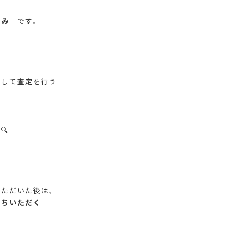
込み
です。
りして査定を行う
」
🔍
いただいた後は、
待ちいただく